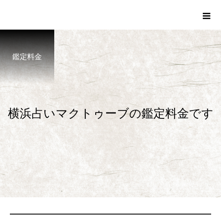
鑑定料金
横
浜
占
い
マ
ク
ト
ゥ
ー
ブ
の
鑑
定
料
金
で
す