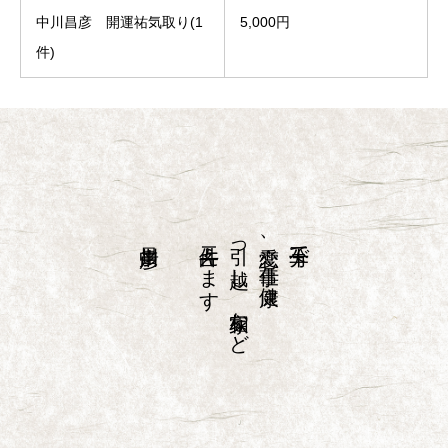
中川昌彦 開運祐気取り(1
5,000円
件)
二件占えます
引っ越し、家相など
恋愛、仕事、健康、
三十分で